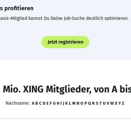
s profitieren
asis-Mitglied kannst Du Deine Job-Suche deutlich optimieren.
Jetzt registrieren
 Mio. XING Mitglieder, von A bi
Nachname:
A
B
C
D
E
F
G
H
I
J
K
L
M
N
O
P
Q
R
S
T
U
V
W
X
Y
Z