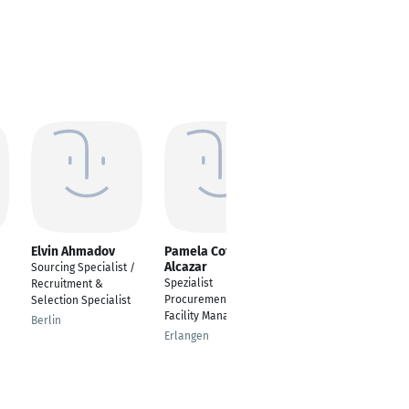
Elvin Ahmadov
Pamela Coto
Gabor Miralinaghi
Alcazar
Sourcing Specialist /
Spezialist für
Spezialist
Recruitment &
Hamburg
Procurement &
Selection Specialist
Facility Management
Berlin
Erlangen