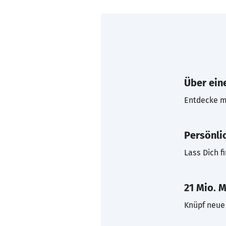
Über eine
Entdecke mi
Persönli
Lass Dich f
21 Mio. M
Knüpf neue 