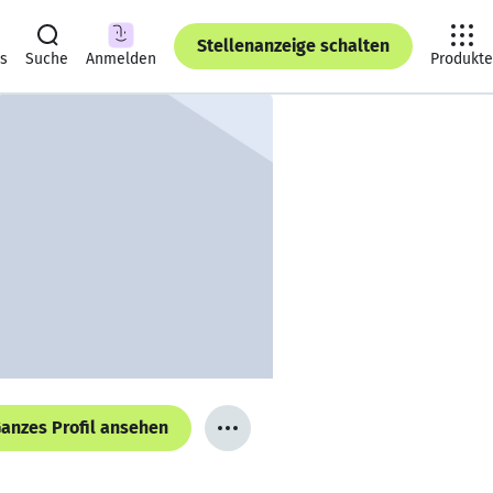
Stellenanzeige schalten
ts
Suche
Anmelden
Produkte
anzes Profil ansehen