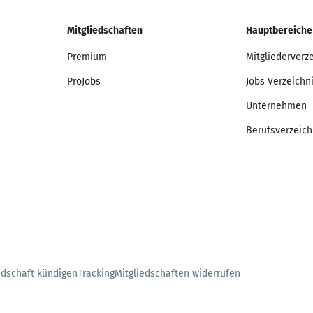
Mitgliedschaften
Hauptbereiche
Premium
Mitgliederverz
ProJobs
Jobs Verzeichn
Unternehmen
Berufsverzeich
edschaft kündigen
Tracking
Mitgliedschaften widerrufen