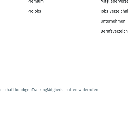
Premium
Mitgliederverz
ProJobs
Jobs Verzeichn
Unternehmen
Berufsverzeich
edschaft kündigen
Tracking
Mitgliedschaften widerrufen