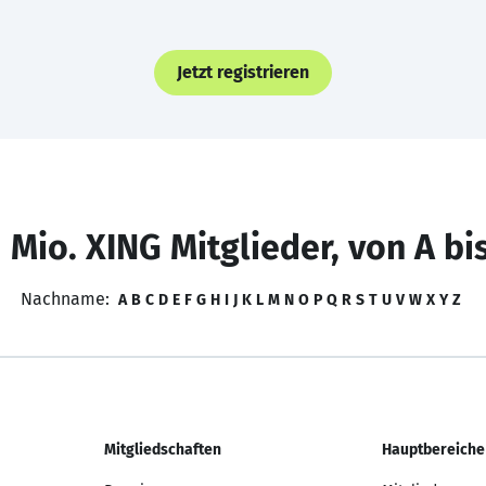
Jetzt registrieren
 Mio. XING Mitglieder, von A bi
Nachname:
A
B
C
D
E
F
G
H
I
J
K
L
M
N
O
P
Q
R
S
T
U
V
W
X
Y
Z
Mitgliedschaften
Hauptbereiche