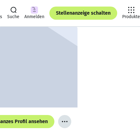
Stellenanzeige schalten
ts
Suche
Anmelden
Produkte
anzes Profil ansehen