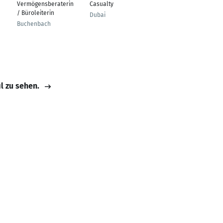
Vermögensberaterin
Casualty
Düsseldorf
/ Büroleiterin
Dubai
Buchenbach
il zu sehen.