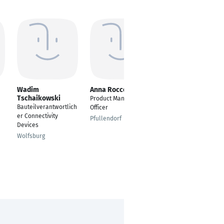
Wadim
Anna Roccotelli
Monika Becker
Tschaikowski
Product Management
Senior Project
Bauteilverantwortlich
Officer
Consultant
er Connectivity
Pfullendorf
Leipzig
Devices
Wolfsburg