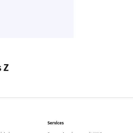
s Z
Services