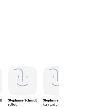
dt
Stephanie Schmidt
Stephanie Schmidt
Stephanie Schmidt
selbst.
Assistant Underwriter
Managerin