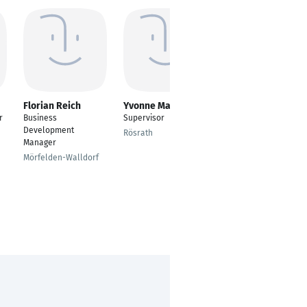
Florian Reich
Yvonne Machnitzki
Britta S. Dietrich-
Lorenz
r
Business
Supervisor
Dezentrale
Development
Rösrath
Compliance
Manager
Beauftragte Sales,
Mörfelden-Walldorf
Marketing und
Digitales
Stuttgart