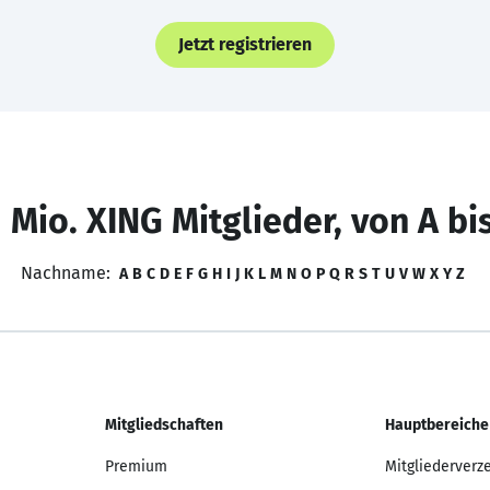
Jetzt registrieren
 Mio. XING Mitglieder, von A bi
Nachname:
A
B
C
D
E
F
G
H
I
J
K
L
M
N
O
P
Q
R
S
T
U
V
W
X
Y
Z
Mitgliedschaften
Hauptbereiche
Premium
Mitgliederverz