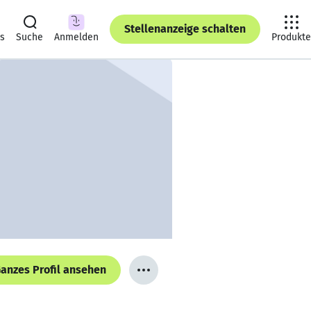
Stellenanzeige schalten
ts
Suche
Anmelden
Produkte
anzes Profil ansehen