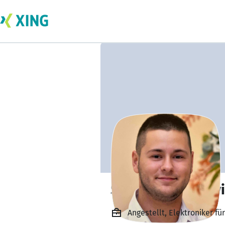
Strahinja Zivanov
Angestellt, Elektroniker