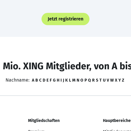
Jetzt registrieren
 Mio. XING Mitglieder, von A bi
Nachname:
A
B
C
D
E
F
G
H
I
J
K
L
M
N
O
P
Q
R
S
T
U
V
W
X
Y
Z
Mitgliedschaften
Hauptbereiche