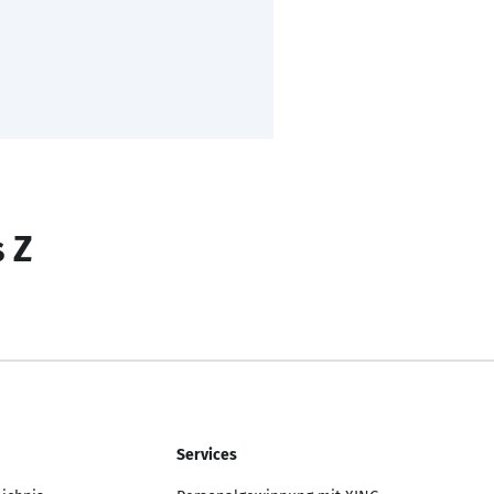
s Z
Services