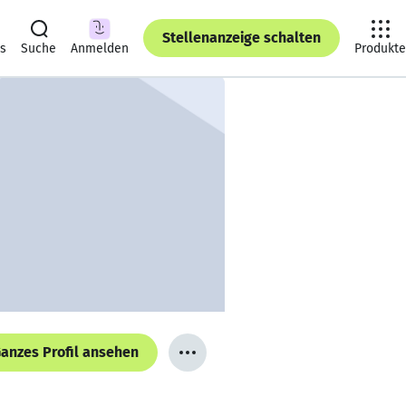
Stellenanzeige schalten
ts
Suche
Anmelden
Produkte
anzes Profil ansehen