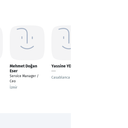
Mehmet Doğan
Yassine YD
Kamil Çelik
Eser
---
---
Service Manager /
Casablanca
Gaziantep
Ceo
İzmir