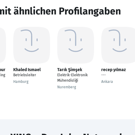
mit ähnlichen Profilangaben
our
Khaled Ismael
Tarık Şimşek
recep yılmaz
ring
Betriebsleiter
Elektrik-Elektronik
---
Mühendisliği
Hamburg
Ankara
Nuremberg