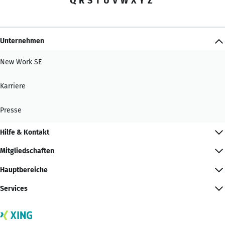
Q
R
S
T
U
V
W
X
Y
Z
Unternehmen
New Work SE
Karriere
Presse
Hilfe & Kontakt
Mitgliedschaften
Hauptbereiche
Services