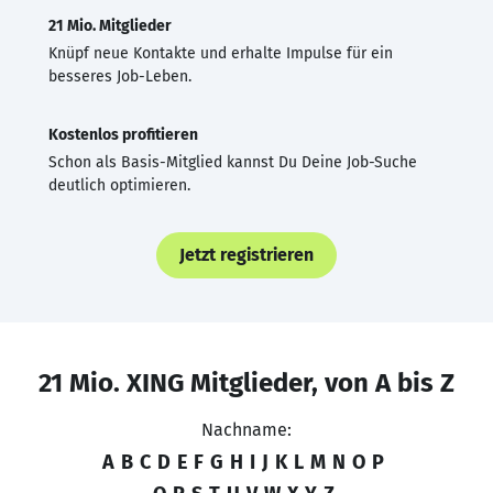
21 Mio. Mitglieder
Knüpf neue Kontakte und erhalte Impulse für ein
besseres Job-Leben.
Kostenlos profitieren
Schon als Basis-Mitglied kannst Du Deine Job-Suche
deutlich optimieren.
Jetzt registrieren
21 Mio. XING Mitglieder, von A bis Z
Nachname:
A
B
C
D
E
F
G
H
I
J
K
L
M
N
O
P