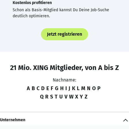
Kostenlos profitieren
Schon als Basis-Mitglied kannst Du Deine Job-Suche
deutlich optimieren.
Jetzt registrieren
21 Mio. XING Mitglieder, von A bis Z
Nachname:
A
B
C
D
E
F
G
H
I
J
K
L
M
N
O
P
Q
R
S
T
U
V
W
X
Y
Z
Unternehmen