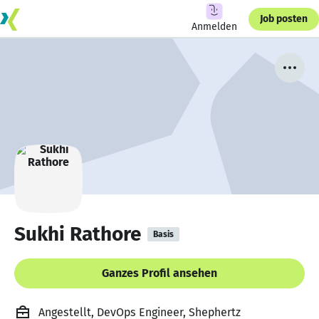
Job posten
Anmelden
Sukhi Rathore
Basis
Ganzes Profil ansehen
Angestellt, DevOps Engineer, Shephertz