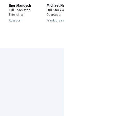
Ihor Mandych
Michael Nelz
Feras Masoud
Full-Stack Web
Full-Stack Web
---
Entwickler
Developer
Dubai
Rossdorf
Frankfurt am Main