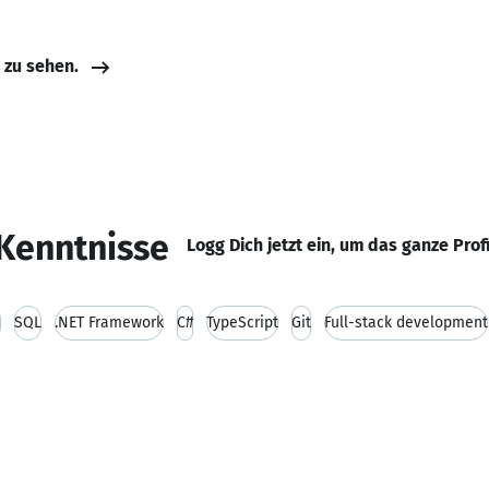
e zu sehen.
Kenntnisse
Logg Dich jetzt ein, um das ganze Prof
S
SQL
.NET Framework
C#
TypeScript
Git
Full-stack development