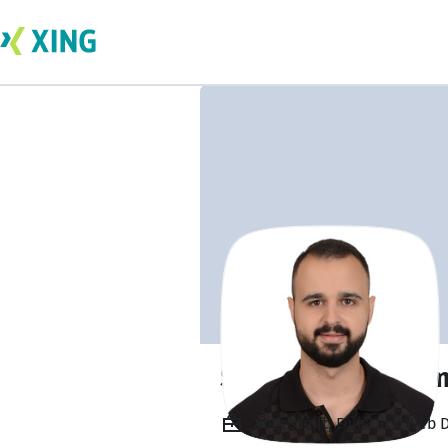
Suleiman Ghane
Angestellt, Fullstack Web