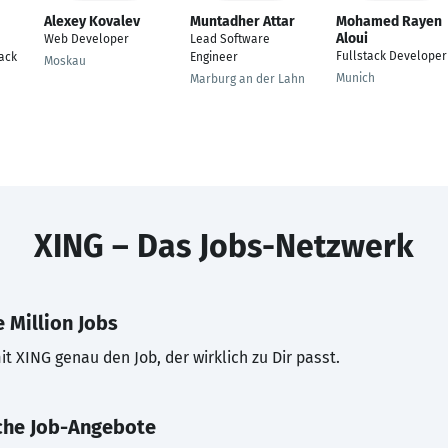
Alexey Kovalev
Muntadher Attar
Mohamed Rayen
Aloui
Web Developer
Lead Software
Fullstack Developer
ack
Engineer
Moskau
Munich
Marburg an der Lahn
XING – Das Jobs-Netzwerk
 Million Jobs
t XING genau den Job, der wirklich zu Dir passt.
che Job-Angebote