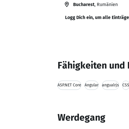
Bucharest
, Rumänien
Logg Dich ein, um alle Einträg
Fähigkeiten und 
ASP.NET Core
Angular
angualrjs
CS
Werdegang