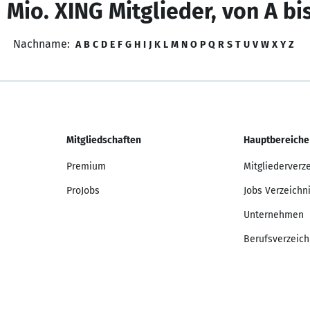
 Mio. XING Mitglieder, von A bi
Nachname:
A
B
C
D
E
F
G
H
I
J
K
L
M
N
O
P
Q
R
S
T
U
V
W
X
Y
Z
Mitgliedschaften
Hauptbereiche
Premium
Mitgliederverz
ProJobs
Jobs Verzeichn
Unternehmen
Berufsverzeich