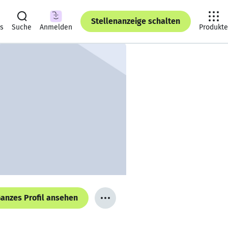
Stellenanzeige schalten
ts
Suche
Anmelden
Produkte
anzes Profil ansehen