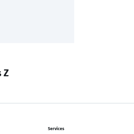
s Z
Services