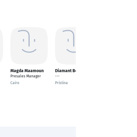
Magda Maamoun
Diamant Bekteshi
Haseeb Butt
Presales Manager
---
---
Cairo
Pristina
Karachi