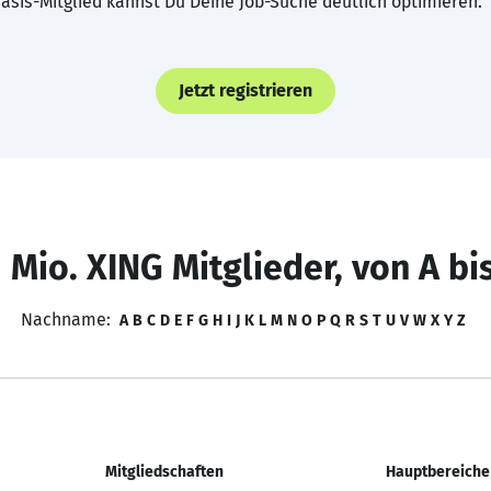
asis-Mitglied kannst Du Deine Job-Suche deutlich optimieren.
Jetzt registrieren
 Mio. XING Mitglieder, von A bi
Nachname:
A
B
C
D
E
F
G
H
I
J
K
L
M
N
O
P
Q
R
S
T
U
V
W
X
Y
Z
Mitgliedschaften
Hauptbereiche