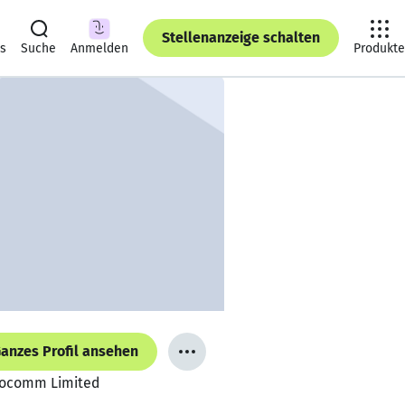
Stellenanzeige schalten
ts
Suche
Anmelden
Produkte
anzes Profil ansehen
Infocomm Limited