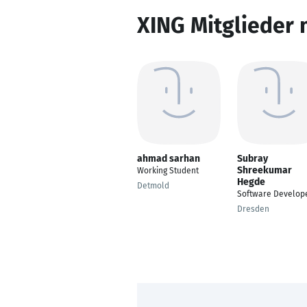
XING Mitglieder 
ahmad sarhan
Subray
Shreekumar
Working Student
Hegde
Detmold
Software Develop
Dresden