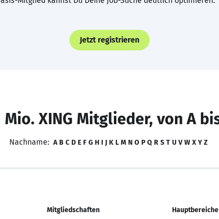
asis-Mitglied kannst Du Deine Job-Suche deutlich optimieren.
Jetzt registrieren
 Mio. XING Mitglieder, von A bi
Nachname:
A
B
C
D
E
F
G
H
I
J
K
L
M
N
O
P
Q
R
S
T
U
V
W
X
Y
Z
Mitgliedschaften
Hauptbereiche