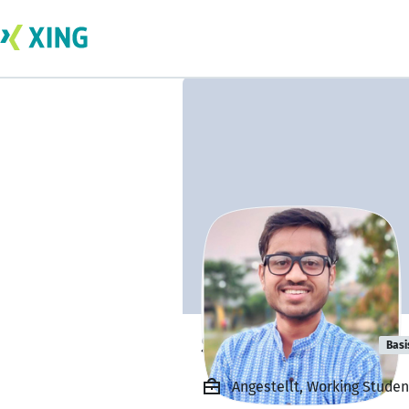
Suryakant Kad
Basi
Angestellt, Working Studen