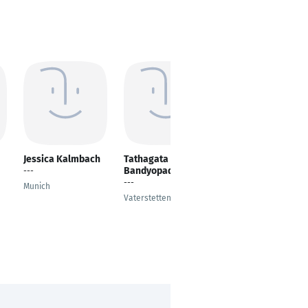
Jessica Kalmbach
Tathagata
Cesar Alonso Puga
Bandyopadhyay
Campos
---
---
M.Sc Mechatronics
Munich
with Specialization in
Vaterstetten
Inteligent Systems
Hamburg