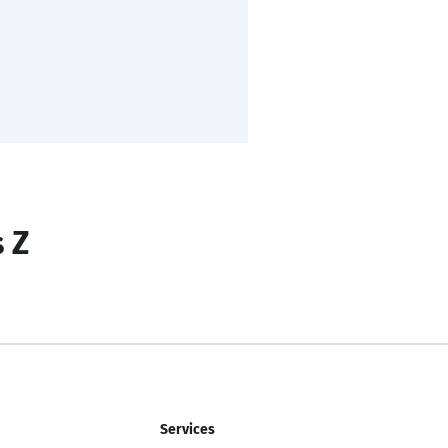
s Z
Services