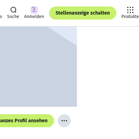
Stellenanzeige schalten
ts
Suche
Anmelden
Produkte
anzes Profil ansehen