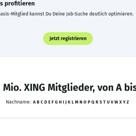
s profitieren
asis-Mitglied kannst Du Deine Job-Suche deutlich optimieren.
Jetzt registrieren
 Mio. XING Mitglieder, von A bi
Nachname:
A
B
C
D
E
F
G
H
I
J
K
L
M
N
O
P
Q
R
S
T
U
V
W
X
Y
Z