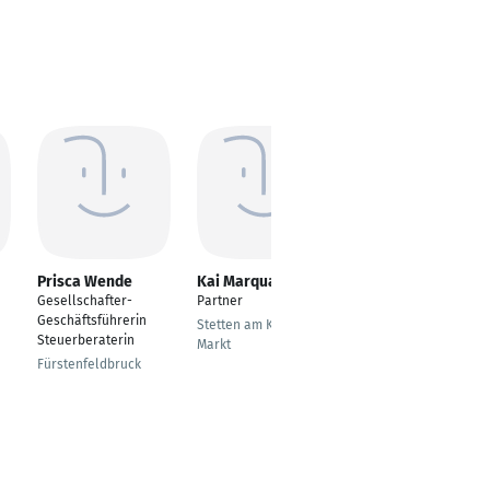
Prisca Wende
Kai Marquart
Deniz Aksancak
Gesellschafter-
Partner
Projektmitarbeiter
Geschäftsführerin
Zentrale,
Stetten am Kalten
Steuerberaterin
Rechnungswesen und
Markt
Steuern
Fürstenfeldbruck
Geislingen an der
Steige