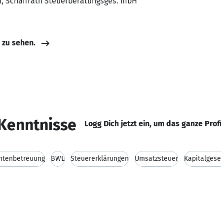
in, Schaffrath Steuerberatungsges. mbH
e zu sehen.
Kenntnisse
Logg Dich jetzt ein, um das ganze Prof
tenbetreuung
BWL
Steuererklärungen
Umsatzsteuer
Kapitalgese