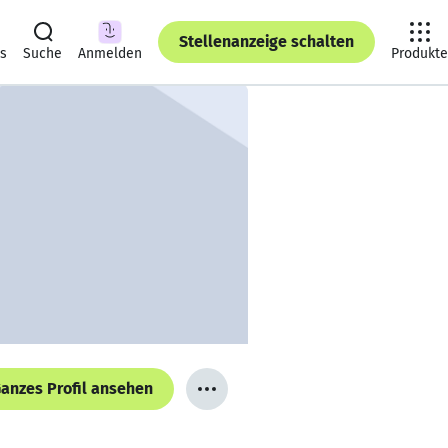
Stellenanzeige schalten
ts
Suche
Anmelden
Produkte
anzes Profil ansehen