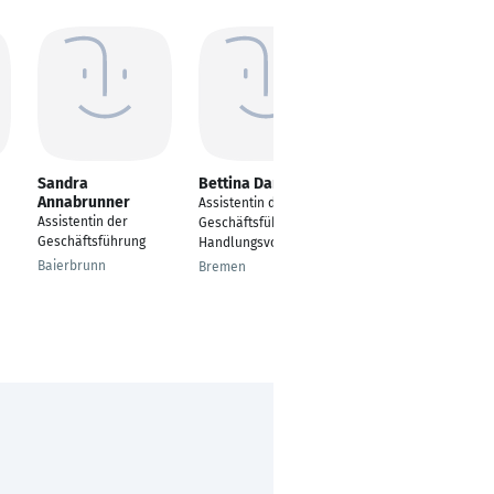
Sandra
Bettina Daniel
Vera Mundt
Annabrunner
Assistentin der
Assistant
Assistentin der
Geschäftsführung mit
Freiburg im Breisgau
Geschäftsführung
Handlungsvollmacht
Baierbrunn
Bremen