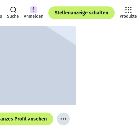
Stellenanzeige schalten
ts
Suche
Anmelden
Produkte
anzes Profil ansehen