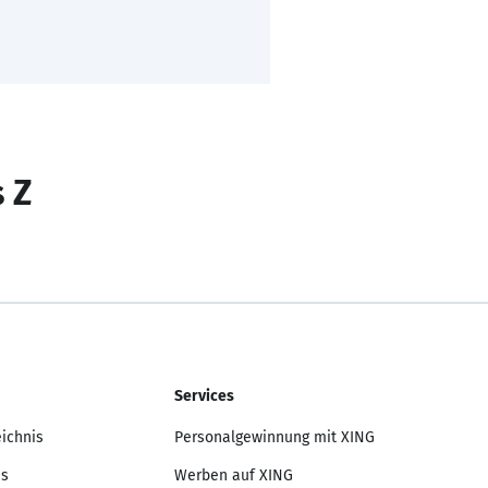
s Z
Services
eichnis
Personalgewinnung mit XING
is
Werben auf XING