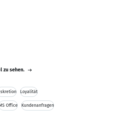
il zu sehen.
iskretion
Loyalität
MS Office
Kundenanfragen