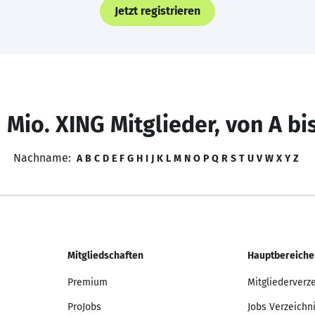
Jetzt registrieren
 Mio. XING Mitglieder, von A bi
Nachname:
A
B
C
D
E
F
G
H
I
J
K
L
M
N
O
P
Q
R
S
T
U
V
W
X
Y
Z
Mitgliedschaften
Hauptbereiche
Premium
Mitgliederverz
ProJobs
Jobs Verzeichn