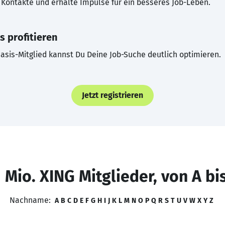
Kontakte und erhalte Impulse für ein besseres Job-Leben.
s profitieren
asis-Mitglied kannst Du Deine Job-Suche deutlich optimieren.
Jetzt registrieren
 Mio. XING Mitglieder, von A bi
Nachname:
A
B
C
D
E
F
G
H
I
J
K
L
M
N
O
P
Q
R
S
T
U
V
W
X
Y
Z