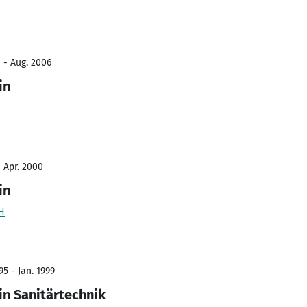
 - Aug. 2006
in
- Apr. 2000
in
H
5 - Jan. 1999
in Sanitärtechnik