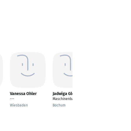
Vanessa Ohler
Jadwiga Glemnitz
Alvin Leutenegger
---
Maschinenbau
Project Engineer
Wiesbaden
Bochum
Füllinsdorf