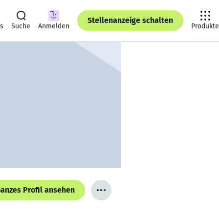
Stellenanzeige schalten
ts
Suche
Anmelden
Produkte
anzes Profil ansehen