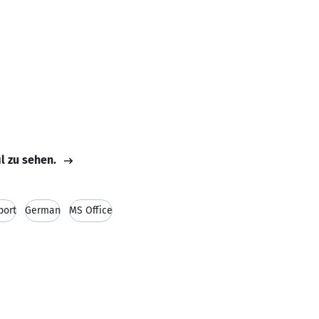
il zu sehen.
port
German
MS Office