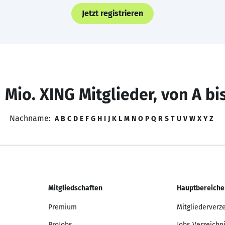
Jetzt registrieren
 Mio. XING Mitglieder, von A bi
Nachname:
A
B
C
D
E
F
G
H
I
J
K
L
M
N
O
P
Q
R
S
T
U
V
W
X
Y
Z
Mitgliedschaften
Hauptbereiche
Premium
Mitgliederverz
ProJobs
Jobs Verzeichn