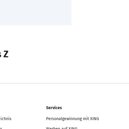
s Z
Services
eichnis
Personalgewinnung mit XING
is
Werben auf XING