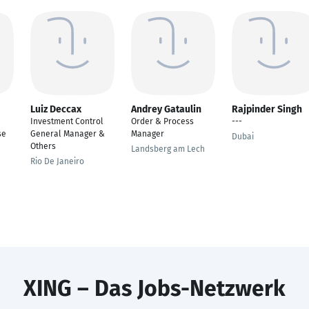
Luiz Deccax
Andrey Gataulin
Rajpinder Singh
Investment Control
Order & Process
---
se
General Manager &
Manager
Dubai
Others
Landsberg am Lech
Rio De Janeiro
XING – Das Jobs-Netzwerk