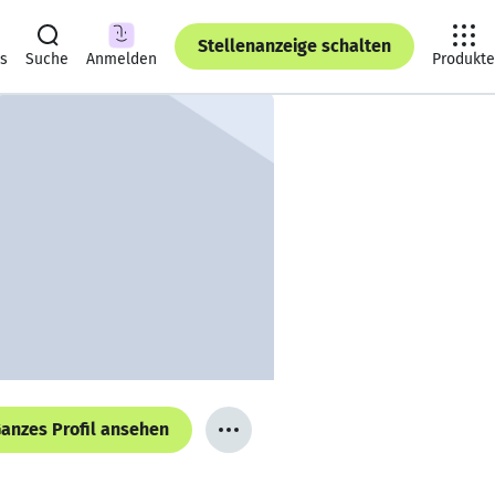
Stellenanzeige schalten
ts
Suche
Anmelden
Produkte
anzes Profil ansehen