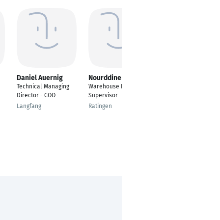
Daniel Auernig
Nourddine Chnigli
Dhavalkumar
Makwana
Technical Managing
Warehouse Inventory
---
Director - COO
Supervisor
Nuremberg
Langfang
Ratingen