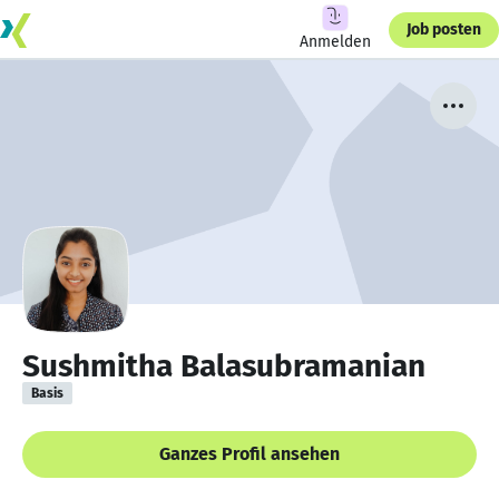
Job posten
Anmelden
Sushmitha Balasubramanian
Basis
Ganzes Profil ansehen