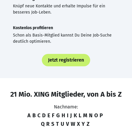
Knüpf neue Kontakte und erhalte Impulse für ein
besseres Job-Leben.
Kostenlos profitieren
Schon als Basis-Mitglied kannst Du Deine Job-Suche
deutlich optimieren.
Jetzt registrieren
21 Mio. XING Mitglieder, von A bis Z
Nachname:
A
B
C
D
E
F
G
H
I
J
K
L
M
N
O
P
Q
R
S
T
U
V
W
X
Y
Z