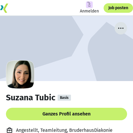
Job posten
Anmelden
Suzana Tubic
Basis
Ganzes Profil ansehen
Angestellt, Teamleitung, BruderhausDiakonie