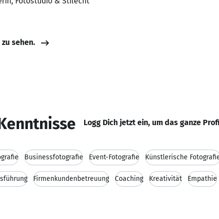
in, Fotostudio & Stilecht
e zu sehen.
Kenntnisse
Logg Dich jetzt ein, um das ganze Prof
ografie
Businessfotografie
Event-Fotografie
Künstlerische Fotografi
sführung
Firmenkundenbetreuung
Coaching
Kreativität
Empathie