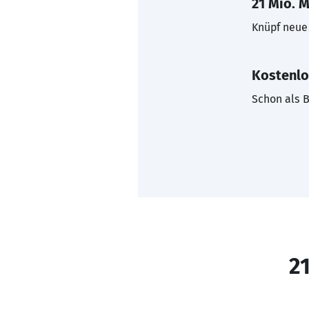
21 Mio. M
Knüpf neue 
Kostenlo
Schon als B
21