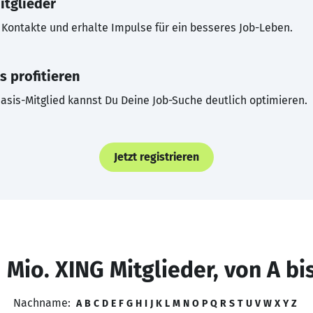
itglieder
Kontakte und erhalte Impulse für ein besseres Job-Leben.
s profitieren
asis-Mitglied kannst Du Deine Job-Suche deutlich optimieren.
Jetzt registrieren
 Mio. XING Mitglieder, von A bi
Nachname:
A
B
C
D
E
F
G
H
I
J
K
L
M
N
O
P
Q
R
S
T
U
V
W
X
Y
Z