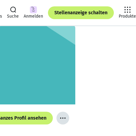
Stellenanzeige schalten
ts
Suche
Anmelden
Produkte
anzes Profil ansehen