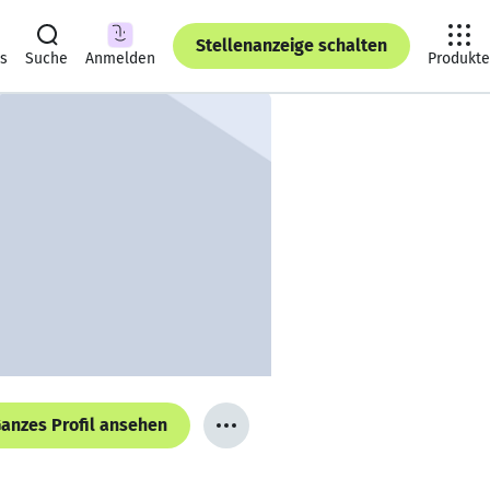
Stellenanzeige schalten
ts
Suche
Anmelden
Produkte
anzes Profil ansehen