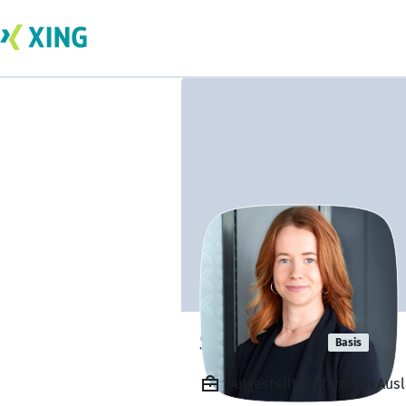
Svea Klein
Basis
Angestellt, Referentin A