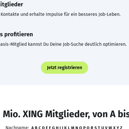
itglieder
Kontakte und erhalte Impulse für ein besseres Job-Leben.
s profitieren
asis-Mitglied kannst Du Deine Job-Suche deutlich optimieren.
Jetzt registrieren
 Mio. XING Mitglieder, von A bi
Nachname:
A
B
C
D
E
F
G
H
I
J
K
L
M
N
O
P
Q
R
S
T
U
V
W
X
Y
Z