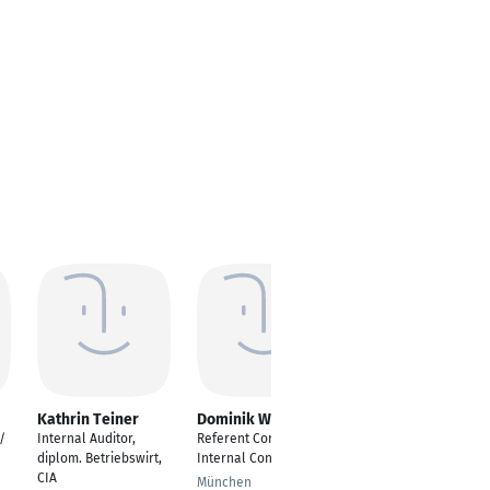
Kathrin Teiner
Dominik Winkler
Christoph Steffen
/
Internal Auditor,
Referent Corporate
Fachleiter
diplom. Betriebswirt,
Internal Controls
Qualitätsmanagement
CIA
München
Zürich