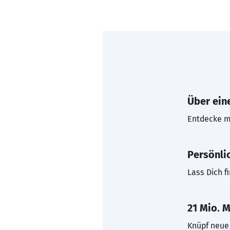
Über eine
Entdecke mi
Persönli
Lass Dich f
21 Mio. M
Knüpf neue 