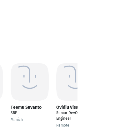
Teemu Suvanto
Ovidiu Visan
Balaji BR
SRE
Senior DevOps
Cloud Architect
Engineer
Munich
Chennai
Remote