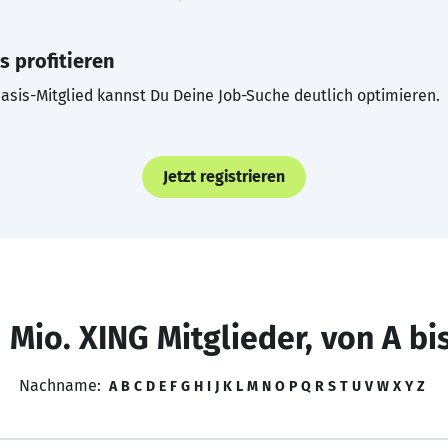
s profitieren
asis-Mitglied kannst Du Deine Job-Suche deutlich optimieren.
Jetzt registrieren
 Mio. XING Mitglieder, von A bi
Nachname:
A
B
C
D
E
F
G
H
I
J
K
L
M
N
O
P
Q
R
S
T
U
V
W
X
Y
Z