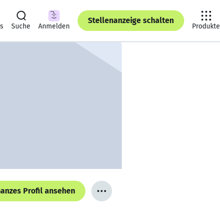
Stellenanzeige schalten
ts
Suche
Anmelden
Produkte
anzes Profil ansehen