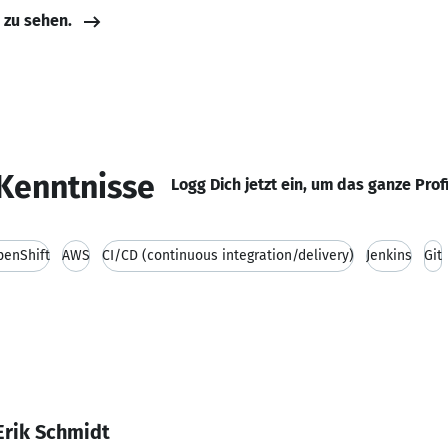
e zu sehen.
Kenntnisse
Logg Dich jetzt ein, um das ganze Prof
penShift
AWS
CI/CD (continuous integration/delivery)
Jenkins
Git
Erik Schmidt