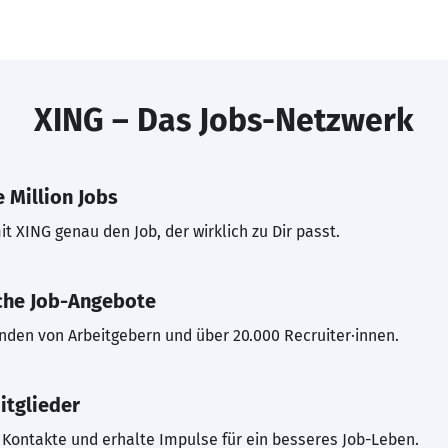
XING – Das Jobs-Netzwerk
 Million Jobs
t XING genau den Job, der wirklich zu Dir passt.
che Job-Angebote
inden von Arbeitgebern und über 20.000 Recruiter·innen.
itglieder
Kontakte und erhalte Impulse für ein besseres Job-Leben.