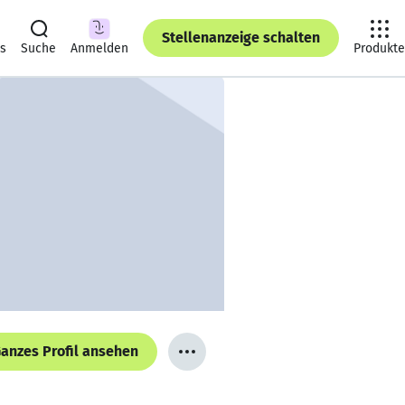
Stellenanzeige schalten
ts
Suche
Anmelden
Produkte
anzes Profil ansehen