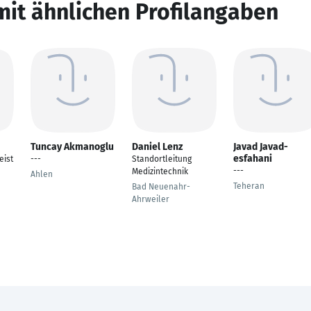
mit ähnlichen Profilangaben
Tuncay Akmanoglu
Daniel Lenz
Javad Javad-
esfahani
eist
---
Standortleitung
---
Medizintechnik
Ahlen
Teheran
Bad Neuenahr-
Ahrweiler