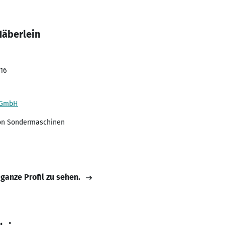
Häberlein
016
 GmbH
on Sondermaschinen
 ganze Profil zu sehen.