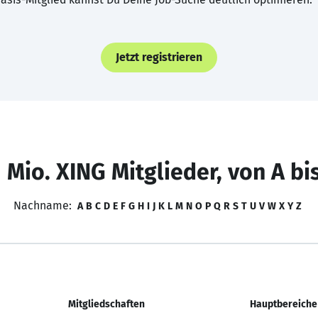
Jetzt registrieren
 Mio. XING Mitglieder, von A bi
Nachname:
A
B
C
D
E
F
G
H
I
J
K
L
M
N
O
P
Q
R
S
T
U
V
W
X
Y
Z
Mitgliedschaften
Hauptbereiche