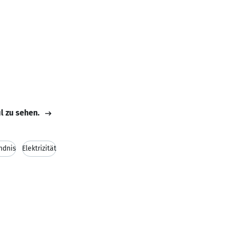
il zu sehen.
ndnis
Elektrizität