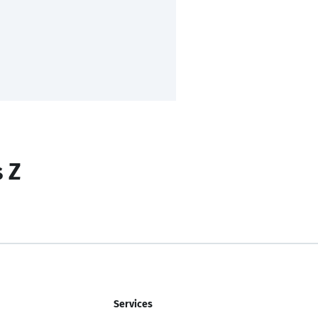
s Z
Services