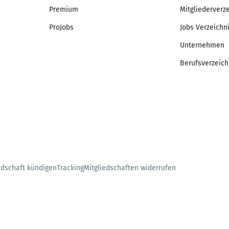
Premium
Mitgliederverz
ProJobs
Jobs Verzeichn
Unternehmen
Berufsverzeich
edschaft kündigen
Tracking
Mitgliedschaften widerrufen