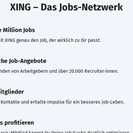
XING – Das Jobs-Netzwerk
 Million Jobs
t XING genau den Job, der wirklich zu Dir passt.
che Job-Angebote
inden von Arbeitgebern und über 20.000 Recruiter·innen.
itglieder
Kontakte und erhalte Impulse für ein besseres Job-Leben.
s profitieren
asis-Mitglied kannst Du Deine Job-Suche deutlich optimieren.