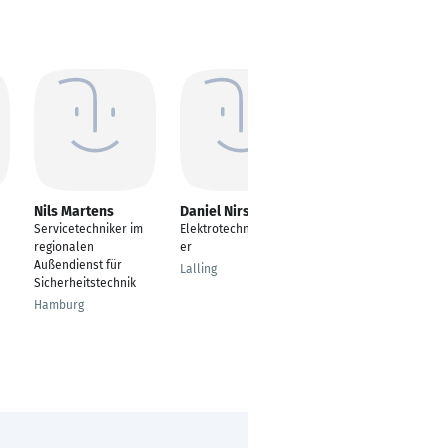
Nils Martens
Daniel Nirschl
Nils Alles
Servicetechniker im
Elektrotechnikermeist
---
regionalen
er
Frankfurt am Main
Außendienst für
Lalling
Sicherheitstechnik
Hamburg