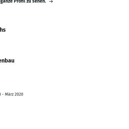
 ganze Profil zu sehen.
chs
enbau
3 - März 2020