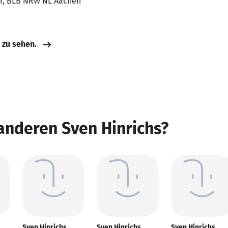
eur, BLB NRW NL Aachen
e zu sehen.
anderen Sven Hinrichs?
Sven Hinrichs
Sven Hinrichs
Sven Hinrichs