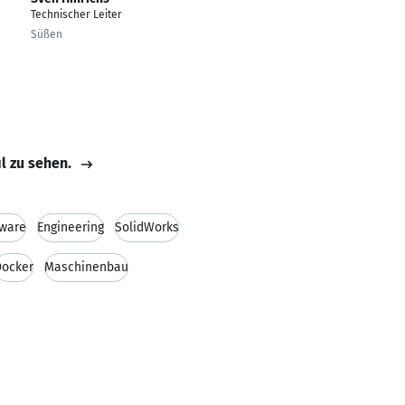
Technischer Leiter
Süßen
il zu sehen.
tware
Engineering
SolidWorks
Docker
Maschinenbau