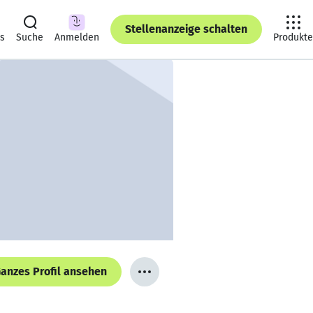
Stellenanzeige schalten
ts
Suche
Anmelden
Produkte
anzes Profil ansehen