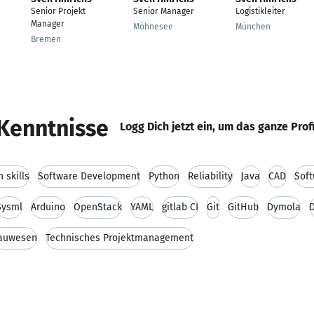
Senior Projekt
Senior Manager
Logistikleiter
Manager
Möhnesee
München
Bremen
Kenntnisse
Logg Dich jetzt ein, um das ganze Prof
 skills
Software Development
Python
Reliability
Java
CAD
Sof
Sysml
Arduino
OpenStack
YAML
gitlab CI
Git
GitHub
Dymola
auwesen
Technisches Projektmanagement