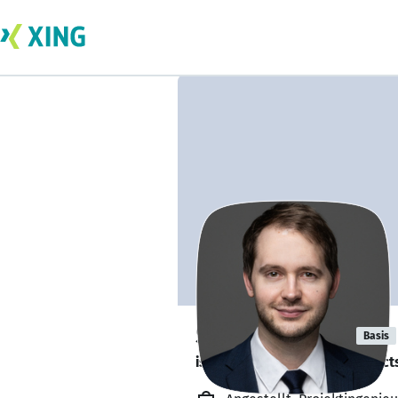
Sven Hinrichs
Basis
is looking for freelance project