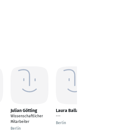
Julian Götting
Laura Ballaschk
Benjamin
Voermann
Wissenschaftlicher
---
Philosophie
Mitarbeiter
Berlin
Düsseldorf
Berlin