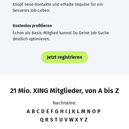
Knüpf neue Kontakte und erhalte Impulse für ein
besseres Job-Leben.
Kostenlos profitieren
Schon als Basis-Mitglied kannst Du Deine Job-Suche
deutlich optimieren.
Jetzt registrieren
21 Mio. XING Mitglieder, von A bis Z
Nachname:
A
B
C
D
E
F
G
H
I
J
K
L
M
N
O
P
Q
R
S
T
U
V
W
X
Y
Z