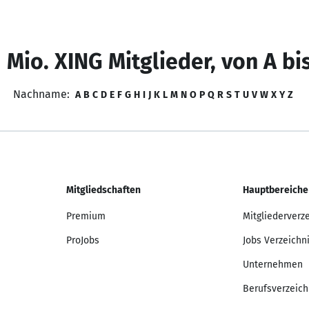
 Mio. XING Mitglieder, von A bi
Nachname:
A
B
C
D
E
F
G
H
I
J
K
L
M
N
O
P
Q
R
S
T
U
V
W
X
Y
Z
Mitgliedschaften
Hauptbereiche
Premium
Mitgliederverz
ProJobs
Jobs Verzeichn
Unternehmen
Berufsverzeich