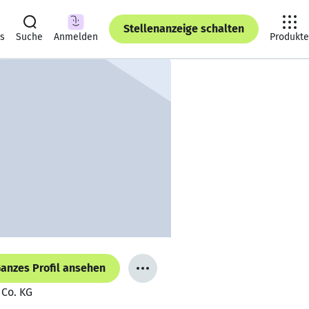
Stellenanzeige schalten
ts
Suche
Anmelden
Produkte
anzes Profil ansehen
 Co. KG