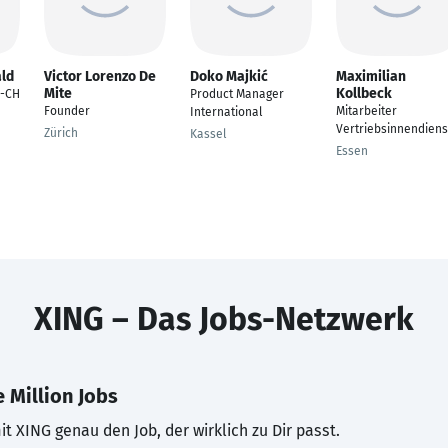
ld
Victor Lorenzo De
Doko Majkić
Maximilian
Mite
Kollbeck
A-CH
Product Manager
Founder
Mitarbeiter
International
Vertriebsinnendiens
Zürich
Kassel
Essen
XING – Das Jobs-Netzwerk
 Million Jobs
t XING genau den Job, der wirklich zu Dir passt.