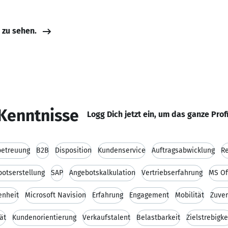
e zu sehen.
Kenntnisse
Logg Dich jetzt ein, um das ganze Prof
etreuung
B2B
Disposition
Kundenservice
Auftragsabwicklung
R
otserstellung
SAP
Angebotskalkulation
Vertriebserfahrung
MS Of
enheit
Microsoft Navision
Erfahrung
Engagement
Mobilität
Zuver
tät
Kundenorientierung
Verkaufstalent
Belastbarkeit
Zielstrebigke