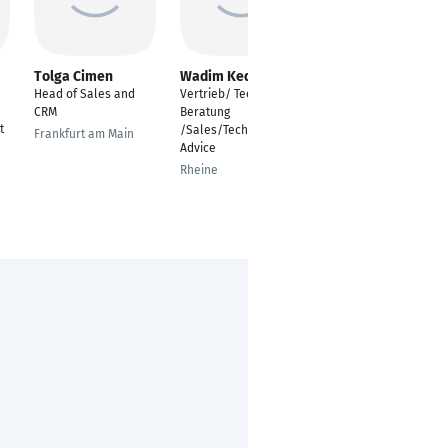
Tolga Cimen
Wadim Kedikow
Dumitru Mitu
Head of Sales and
Vertrieb/ Technische
Geschäftsführender
CRM
Beratung
Gesellschafter
t
/Sales/Technical
Frankfurt am Main
Düsseldorf
Advice
Rheine