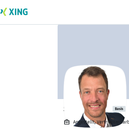
Sven Leisner
Basis
Angestellt, Vertriebsmita