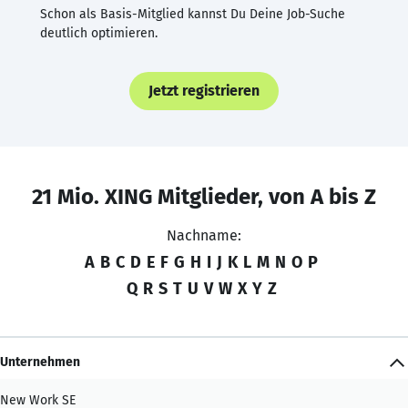
Schon als Basis-Mitglied kannst Du Deine Job-Suche
deutlich optimieren.
Jetzt registrieren
21 Mio. XING Mitglieder, von A bis Z
Nachname:
A
B
C
D
E
F
G
H
I
J
K
L
M
N
O
P
Q
R
S
T
U
V
W
X
Y
Z
Unternehmen
New Work SE