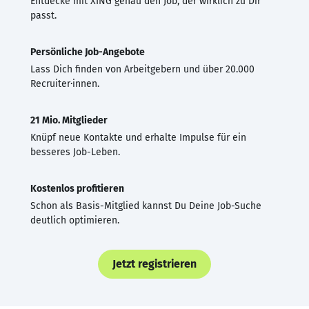
Entdecke mit XING genau den Job, der wirklich zu Dir
passt.
Persönliche Job-Angebote
Lass Dich finden von Arbeitgebern und über 20.000
Recruiter·innen.
21 Mio. Mitglieder
Knüpf neue Kontakte und erhalte Impulse für ein
besseres Job-Leben.
Kostenlos profitieren
Schon als Basis-Mitglied kannst Du Deine Job-Suche
deutlich optimieren.
Jetzt registrieren