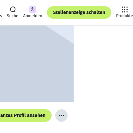
Stellenanzeige schalten
ts
Suche
Anmelden
Produkte
anzes Profil ansehen