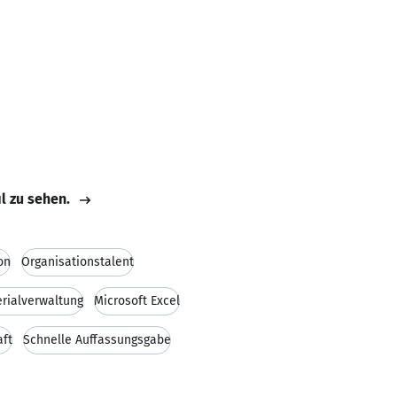
il zu sehen.
on
Organisationstalent
rialverwaltung
Microsoft Excel
aft
Schnelle Auffassungsgabe