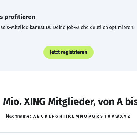
s profitieren
asis-Mitglied kannst Du Deine Job-Suche deutlich optimieren.
Jetzt registrieren
 Mio. XING Mitglieder, von A bi
Nachname:
A
B
C
D
E
F
G
H
I
J
K
L
M
N
O
P
Q
R
S
T
U
V
W
X
Y
Z