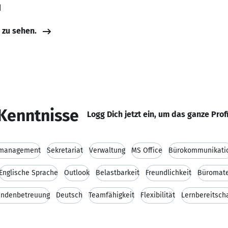
d
e zu sehen.
Kenntnisse
Logg Dich jetzt ein, um das ganze Prof
management
Sekretariat
Verwaltung
MS Office
Bürokommunikati
Englische Sprache
Outlook
Belastbarkeit
Freundlichkeit
Büromate
undenbetreuung
Deutsch
Teamfähigkeit
Flexibilität
Lernbereitsch