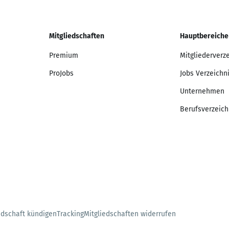
Mitgliedschaften
Hauptbereiche
Premium
Mitgliederverz
ProJobs
Jobs Verzeichn
Unternehmen
Berufsverzeich
edschaft kündigen
Tracking
Mitgliedschaften widerrufen