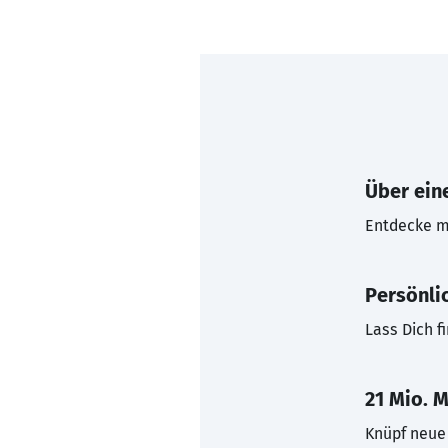
Über eine
Entdecke mi
Persönli
Lass Dich f
21 Mio. M
Knüpf neue 