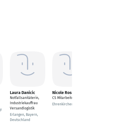
Laura Danicic
Nicole Rosenberg
Silke Gastorf
Notfallsanitäterin,
CS Mitarbeiterinnen
---
Industriekauffrau
Ehrenkirchen
Lahnstein
Versandlogistik
y
Erlangen, Bayern,
Deutschland