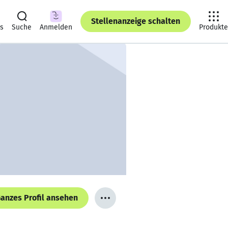
Stellenanzeige schalten
ts
Suche
Anmelden
Produkte
anzes Profil ansehen