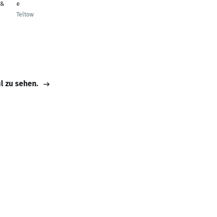
 &
e
Teltow
il zu sehen.