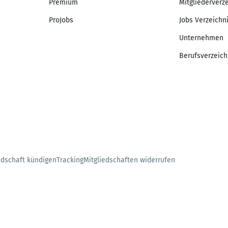
Premium
Mitgliederverz
ProJobs
Jobs Verzeichn
Unternehmen
Berufsverzeich
edschaft kündigen
Tracking
Mitgliedschaften widerrufen