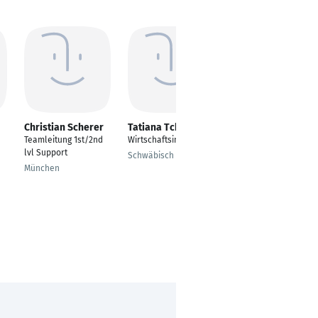
Christian Scherer
Tatiana Tchogang
Eduardo Correia
Teamleitung 1st/2nd
Wirtschaftsinformatik
SAP S/4Hana
lvl Support
Fachmodul "MM"
Schwäbisch Gmünd
Materials
München
Management
(Materialwirtschaft &
Logistik)
Witten