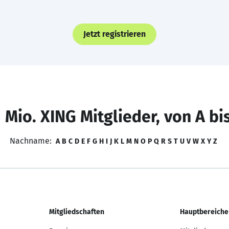
Jetzt registrieren
 Mio. XING Mitglieder, von A bi
Nachname:
A
B
C
D
E
F
G
H
I
J
K
L
M
N
O
P
Q
R
S
T
U
V
W
X
Y
Z
Mitgliedschaften
Hauptbereiche