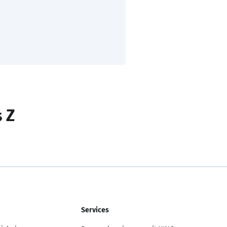
s Z
Services