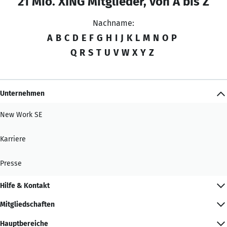
21 Mio. XING Mitglieder, von A bis Z
Nachname:
A
B
C
D
E
F
G
H
I
J
K
L
M
N
O
P
Q
R
S
T
U
V
W
X
Y
Z
Unternehmen
New Work SE
Karriere
Presse
Hilfe & Kontakt
Mitgliedschaften
Hauptbereiche