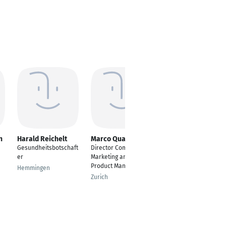
n
Harald Reichelt
Marco Quadrelli
Alexander Pluquett
Gesundheitsbotschaft
Director Commercial
Team Manager im
er
Marketing and
Bereich Start-Up
Product Management
Gründung
Hemmingen
Zurich
Berlin