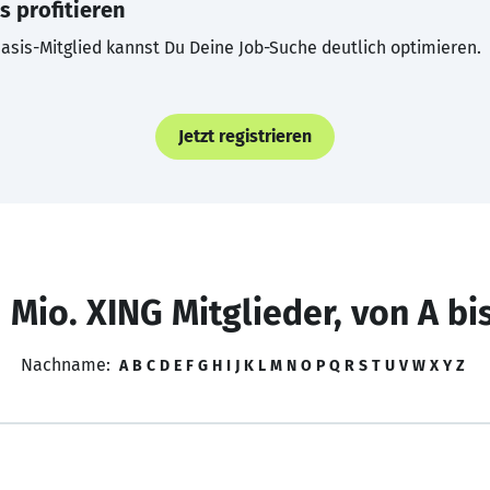
s profitieren
asis-Mitglied kannst Du Deine Job-Suche deutlich optimieren.
Jetzt registrieren
 Mio. XING Mitglieder, von A bi
Nachname:
A
B
C
D
E
F
G
H
I
J
K
L
M
N
O
P
Q
R
S
T
U
V
W
X
Y
Z