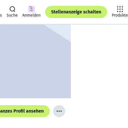
Stellenanzeige schalten
ts
Suche
Anmelden
Produkte
anzes Profil ansehen