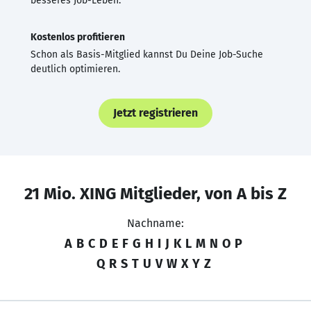
besseres Job-Leben.
Kostenlos profitieren
Schon als Basis-Mitglied kannst Du Deine Job-Suche
deutlich optimieren.
Jetzt registrieren
21 Mio. XING Mitglieder, von A bis Z
Nachname:
A
B
C
D
E
F
G
H
I
J
K
L
M
N
O
P
Q
R
S
T
U
V
W
X
Y
Z