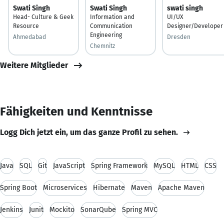
Swati Singh
Swati Singh
swati singh
Head- Culture & Geek
Information and
UI/UX
Resource
Communication
Designer/Developer
Engineering
Ahmedabad
Dresden
Chemnitz
Weitere Mitglieder
Fähigkeiten und Kenntnisse
Logg Dich jetzt ein, um das ganze Profil zu sehen.
Java
SQL
Git
JavaScript
Spring Framework
MySQL
HTML
CSS
Spring Boot
Microservices
Hibernate
Maven
Apache Maven
Jenkins
Junit
Mockito
SonarQube
Spring MVC