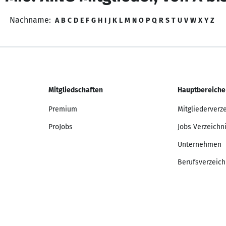
Nachname:
A
B
C
D
E
F
G
H
I
J
K
L
M
N
O
P
Q
R
S
T
U
V
W
X
Y
Z
Mitgliedschaften
Hauptbereiche
Premium
Mitgliederverz
ProJobs
Jobs Verzeichn
Unternehmen
Berufsverzeich