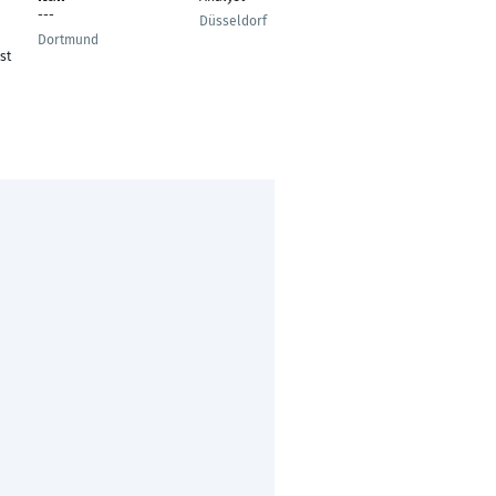
---
Düsseldorf
Berlin
Dortmund
st