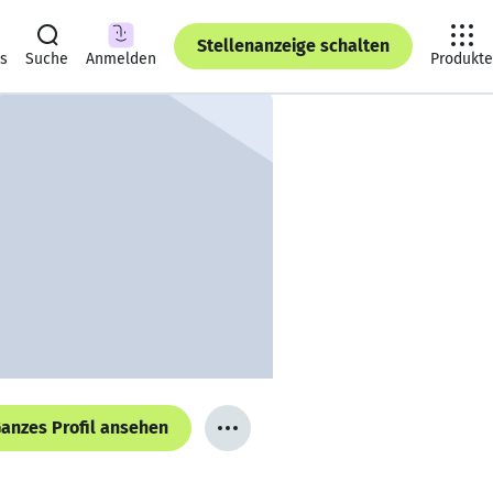
Stellenanzeige schalten
ts
Suche
Anmelden
Produkte
anzes Profil ansehen