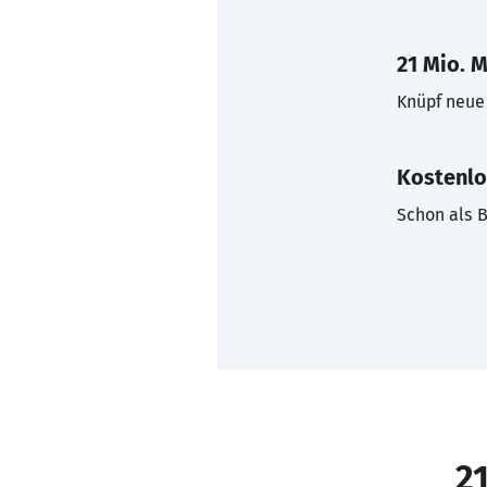
21 Mio. M
Knüpf neue 
Kostenlo
Schon als B
21