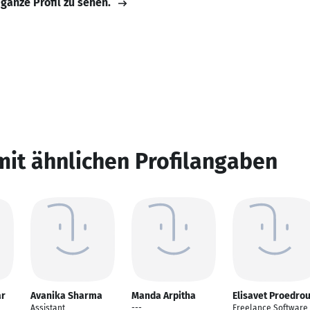
 ganze Profil zu sehen.
mit ähnlichen Profilangaben
ar
Avanika Sharma
Manda Arpitha
Elisavet Proedro
Assistant
---
Freelance Software