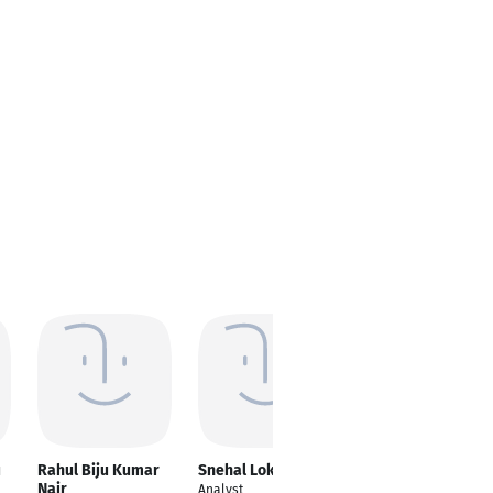
u
Rahul Biju Kumar
Snehal Lokare
Arju Chaturvedi
Nair
Analyst
---