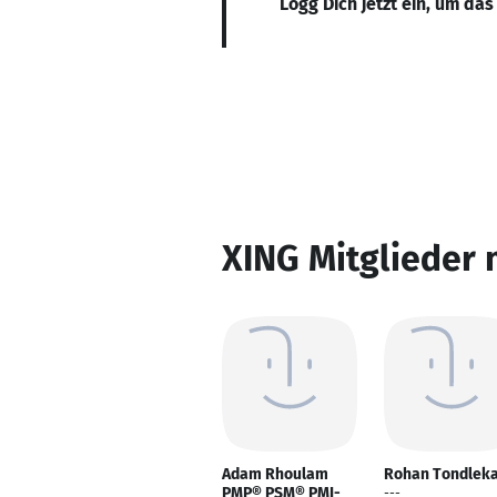
Logg Dich jetzt ein, um das
XING Mitglieder 
Adam Rhoulam
Rohan Tondlek
PMP® PSM® PMI-
---