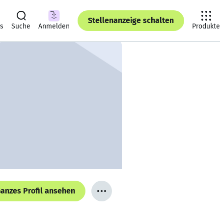
Stellenanzeige schalten
ts
Suche
Anmelden
Produkte
anzes Profil ansehen