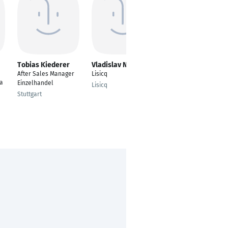
Tobias Kiederer
Vladislav Nikolaev
Kagarura Geoffrey
Mark
After Sales Manager
Lisicq
ia
Assistant Lecturer
Einzelhandel
Lisicq
Paderborn
Stuttgart