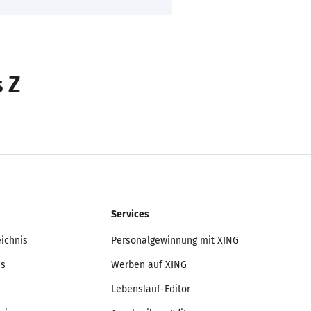
s Z
Services
eichnis
Personalgewinnung mit XING
is
Werben auf XING
Lebenslauf-Editor