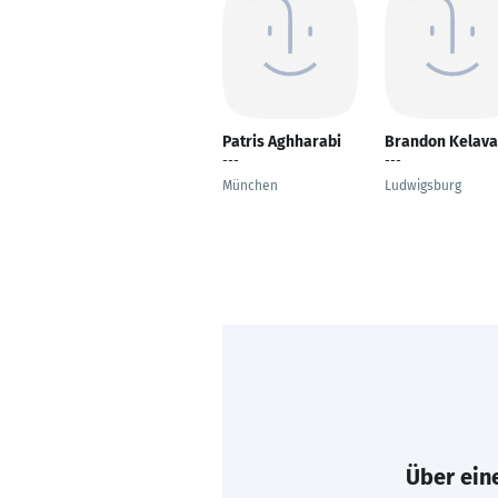
Patris Aghharabi
Brandon Kelava
---
---
München
Ludwigsburg
Über eine