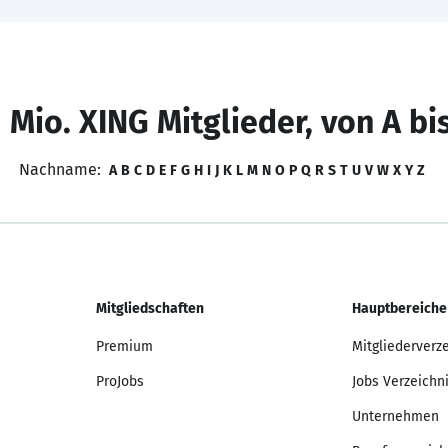
 Mio. XING Mitglieder, von A bi
Nachname:
A
B
C
D
E
F
G
H
I
J
K
L
M
N
O
P
Q
R
S
T
U
V
W
X
Y
Z
Mitgliedschaften
Hauptbereiche
Premium
Mitgliederverz
ProJobs
Jobs Verzeichn
Unternehmen