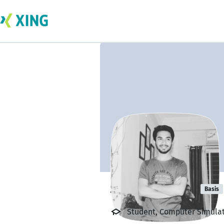
Syed Asim Ali
Basis
Student, Computer Simulat