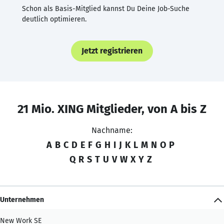
Schon als Basis-Mitglied kannst Du Deine Job-Suche
deutlich optimieren.
Jetzt registrieren
21 Mio. XING Mitglieder, von A bis Z
Nachname:
A
B
C
D
E
F
G
H
I
J
K
L
M
N
O
P
Q
R
S
T
U
V
W
X
Y
Z
Unternehmen
New Work SE