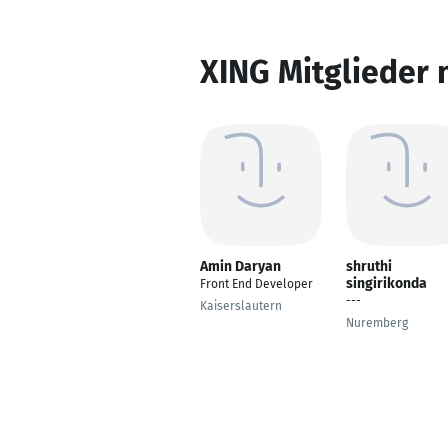
XING Mitglieder 
Amin Daryan
shruthi
singirikonda
Front End Developer
---
Kaiserslautern
Nuremberg