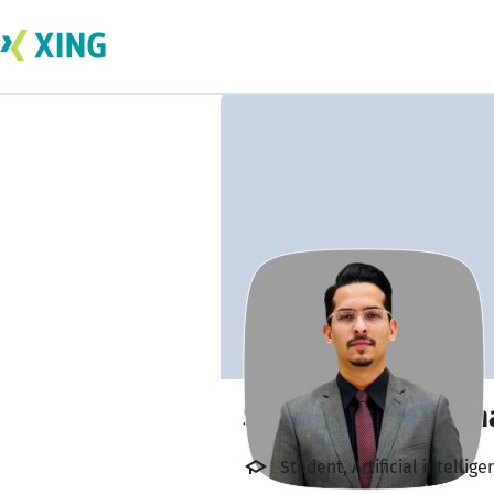
Syed Sikandar Sh
Student, Artificial intell