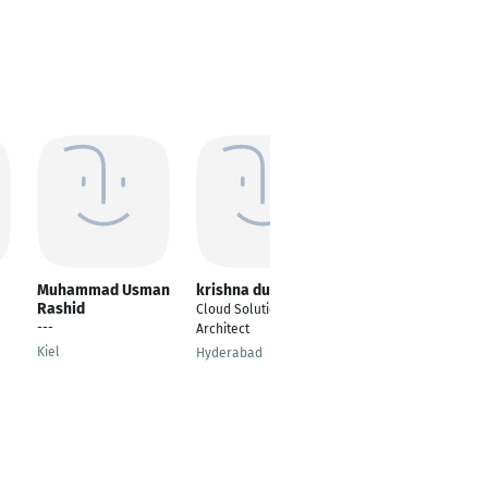
Muhammad Usman
krishna dutt
Ghina Dhayne
Rashid
Cloud Solution
Frontend Developer
---
Architect
Ostfildern
Kiel
Hyderabad