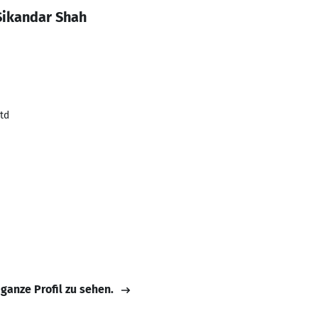
Sikandar Shah
td
 ganze Profil zu sehen.