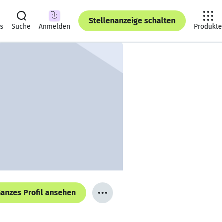
Stellenanzeige schalten
ts
Suche
Anmelden
Produkte
anzes Profil ansehen