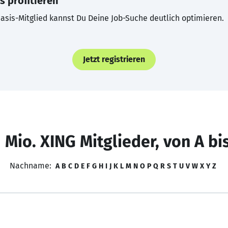
s profitieren
asis-Mitglied kannst Du Deine Job-Suche deutlich optimieren.
Jetzt registrieren
 Mio. XING Mitglieder, von A bi
Nachname:
A
B
C
D
E
F
G
H
I
J
K
L
M
N
O
P
Q
R
S
T
U
V
W
X
Y
Z