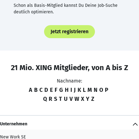
Schon als Basis-Mitglied kannst Du Deine Job-Suche
deutlich optimieren.
Jetzt registrieren
21 Mio. XING Mitglieder, von A bis Z
Nachname:
A
B
C
D
E
F
G
H
I
J
K
L
M
N
O
P
Q
R
S
T
U
V
W
X
Y
Z
Unternehmen
New Work SE