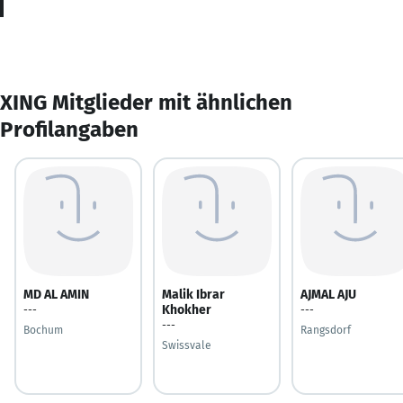
XING Mitglieder mit ähnlichen
Profilangaben
MD AL AMIN
Malik Ibrar
AJMAL AJU
Khokher
---
---
---
Bochum
Rangsdorf
Swissvale