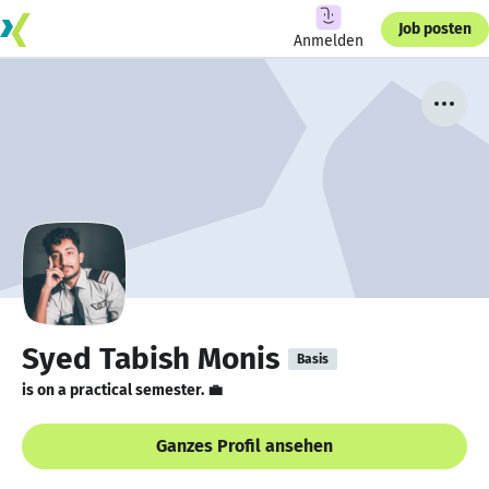
Job posten
Anmelden
Syed Tabish Monis
Basis
is on a practical semester. 💼
Ganzes Profil ansehen