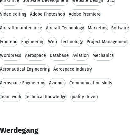
MS Office
Software Development
Website Design
SEO
Video editing
Adobe Photoshop
Adobe Premiere
Aircraft maintenance
Aircraft Technology
Marketing
Software
Frontend
Engineering
Web
Technology
Project Management
Wordpress
Aerospace
Database
Aviation
Mechanics
Aeronautical Engineering
Aerospace Industry
Aerospace Engineering
Avionics
Communication skills
Team work
Technical Knowledge
quality driven
Werdegang