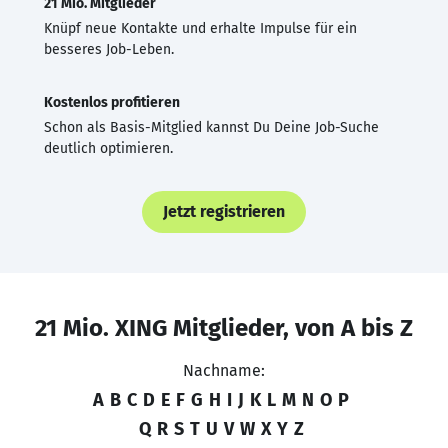
21 Mio. Mitglieder
Knüpf neue Kontakte und erhalte Impulse für ein
besseres Job-Leben.
Kostenlos profitieren
Schon als Basis-Mitglied kannst Du Deine Job-Suche
deutlich optimieren.
Jetzt registrieren
21 Mio. XING Mitglieder, von A bis Z
Nachname:
A
B
C
D
E
F
G
H
I
J
K
L
M
N
O
P
Q
R
S
T
U
V
W
X
Y
Z