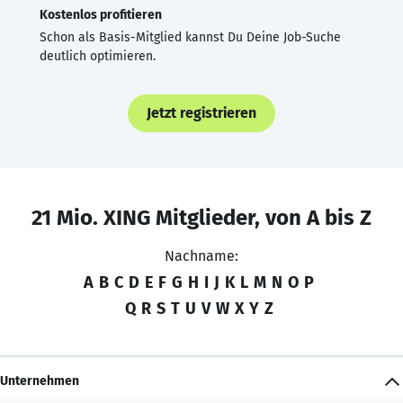
Kostenlos profitieren
Schon als Basis-Mitglied kannst Du Deine Job-Suche
deutlich optimieren.
Jetzt registrieren
21 Mio. XING Mitglieder, von A bis Z
Nachname:
A
B
C
D
E
F
G
H
I
J
K
L
M
N
O
P
Q
R
S
T
U
V
W
X
Y
Z
Unternehmen