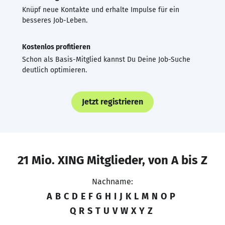
Knüpf neue Kontakte und erhalte Impulse für ein
besseres Job-Leben.
Kostenlos profitieren
Schon als Basis-Mitglied kannst Du Deine Job-Suche
deutlich optimieren.
Jetzt registrieren
21 Mio. XING Mitglieder, von A bis Z
Nachname:
A
B
C
D
E
F
G
H
I
J
K
L
M
N
O
P
Q
R
S
T
U
V
W
X
Y
Z