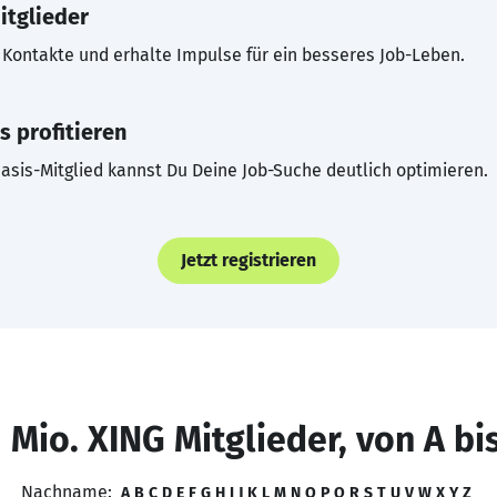
itglieder
Kontakte und erhalte Impulse für ein besseres Job-Leben.
s profitieren
asis-Mitglied kannst Du Deine Job-Suche deutlich optimieren.
Jetzt registrieren
 Mio. XING Mitglieder, von A bi
Nachname:
A
B
C
D
E
F
G
H
I
J
K
L
M
N
O
P
Q
R
S
T
U
V
W
X
Y
Z