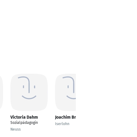
Victoria Dahm
Joachim Braig
Kurt Dohmen
Sozialpädagogin
Kath. Diakon
Iserlohn
Neuss
Solingen