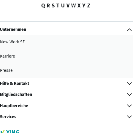
Q
R
S
T
U
V
W
X
Y
Z
Unternehmen
New Work SE
Karriere
Presse
Hilfe & Kontakt
Mitgliedschaften
Hauptbereiche
Services