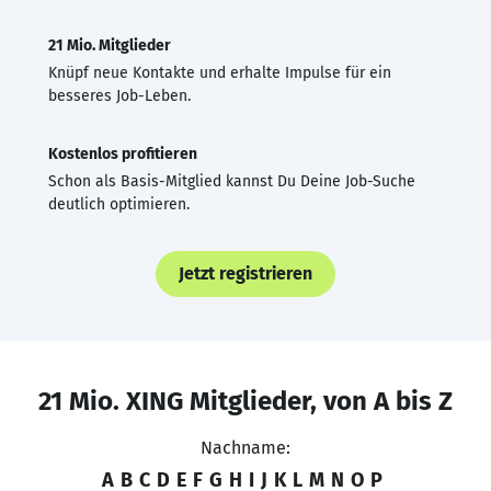
21 Mio. Mitglieder
Knüpf neue Kontakte und erhalte Impulse für ein
besseres Job-Leben.
Kostenlos profitieren
Schon als Basis-Mitglied kannst Du Deine Job-Suche
deutlich optimieren.
Jetzt registrieren
21 Mio. XING Mitglieder, von A bis Z
Nachname:
A
B
C
D
E
F
G
H
I
J
K
L
M
N
O
P