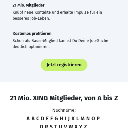
21 Mio. Mitglieder
Knüpf neue Kontakte und erhalte Impulse für ein
besseres Job-Leben.
Kostenlos profitieren
Schon als Basis-Mitglied kannst Du Deine Job-Suche
deutlich optimieren.
Jetzt registrieren
21 Mio. XING Mitglieder, von A bis Z
Nachname:
A
B
C
D
E
F
G
H
I
J
K
L
M
N
O
P
Q
R
S
T
U
V
W
X
Y
Z