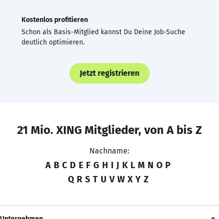
Kostenlos profitieren
Schon als Basis-Mitglied kannst Du Deine Job-Suche
deutlich optimieren.
Jetzt registrieren
21 Mio. XING Mitglieder, von A bis Z
Nachname:
A
B
C
D
E
F
G
H
I
J
K
L
M
N
O
P
Q
R
S
T
U
V
W
X
Y
Z
Unternehmen