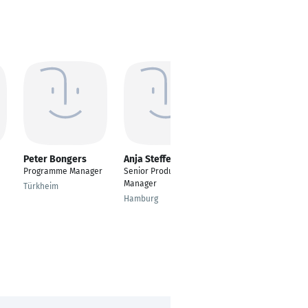
Peter Bongers
Anja Steffensen
Nina Sandschulte
Programme Manager
Senior Product
IT-Projektmanagerin
Manager
und IT-Service-
Türkheim
Spezialistin
Hamburg
Worpswede