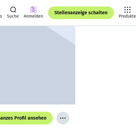
Stellenanzeige schalten
ts
Suche
Anmelden
Produkte
anzes Profil ansehen