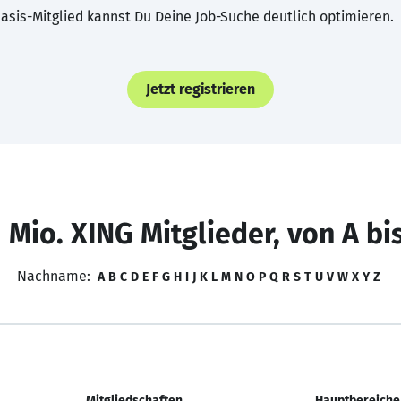
asis-Mitglied kannst Du Deine Job-Suche deutlich optimieren.
Jetzt registrieren
 Mio. XING Mitglieder, von A bi
Nachname:
A
B
C
D
E
F
G
H
I
J
K
L
M
N
O
P
Q
R
S
T
U
V
W
X
Y
Z
Mitgliedschaften
Hauptbereiche