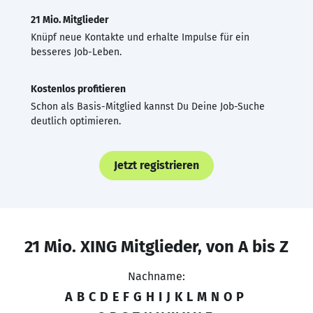
21 Mio. Mitglieder
Knüpf neue Kontakte und erhalte Impulse für ein
besseres Job-Leben.
Kostenlos profitieren
Schon als Basis-Mitglied kannst Du Deine Job-Suche
deutlich optimieren.
Jetzt registrieren
21 Mio. XING Mitglieder, von A bis Z
Nachname:
A
B
C
D
E
F
G
H
I
J
K
L
M
N
O
P