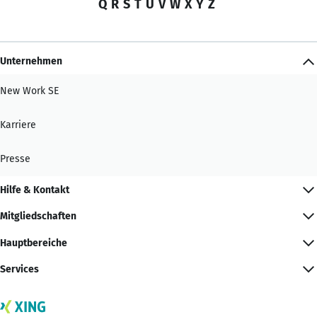
Q
R
S
T
U
V
W
X
Y
Z
Unternehmen
New Work SE
Karriere
Presse
Hilfe & Kontakt
Mitgliedschaften
Hauptbereiche
Services