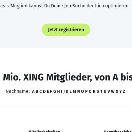
asis-Mitglied kannst Du Deine Job-Suche deutlich optimieren.
Jetzt registrieren
 Mio. XING Mitglieder, von A bi
Nachname:
A
B
C
D
E
F
G
H
I
J
K
L
M
N
O
P
Q
R
S
T
U
V
W
X
Y
Z