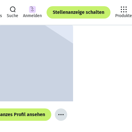
Stellenanzeige schalten
ts
Suche
Anmelden
Produkte
anzes Profil ansehen