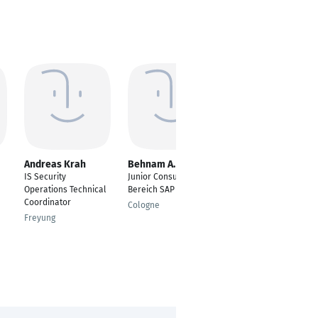
Andreas Krah
Behnam A. Fard
Wadim
Tschaikowski
IS Security
Junior Consultant im
Bauteilverantwortlich
Operations Technical
Bereich SAP
er Connectivity
Coordinator
Cologne
Devices
Freyung
Wolfsburg