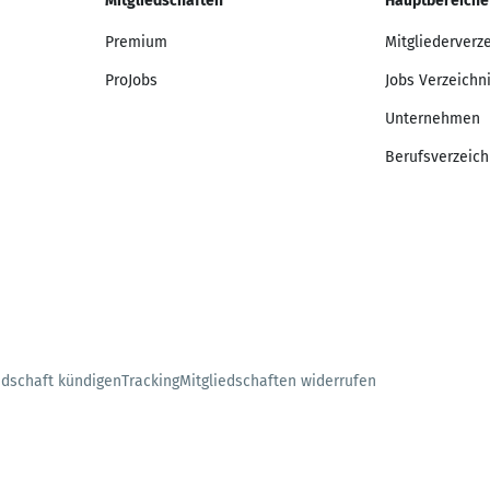
Mitgliedschaften
Hauptbereiche
Premium
Mitgliederverz
ProJobs
Jobs Verzeichn
Unternehmen
Berufsverzeich
edschaft kündigen
Tracking
Mitgliedschaften widerrufen