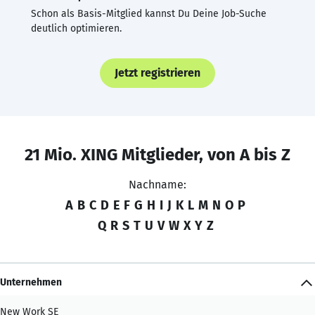
Schon als Basis-Mitglied kannst Du Deine Job-Suche
deutlich optimieren.
Jetzt registrieren
21 Mio. XING Mitglieder, von A bis Z
Nachname:
A
B
C
D
E
F
G
H
I
J
K
L
M
N
O
P
Q
R
S
T
U
V
W
X
Y
Z
Unternehmen
New Work SE