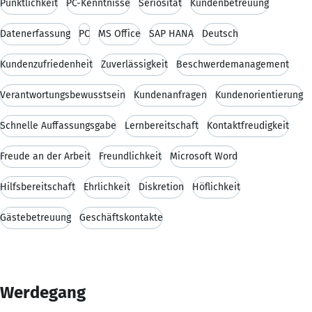
Pünktlichkeit
PC-Kenntnisse
Seriosität
Kundenbetreuung
Datenerfassung
PC
MS Office
SAP HANA
Deutsch
Kundenzufriedenheit
Zuverlässigkeit
Beschwerdemanagement
Verantwortungsbewusstsein
Kundenanfragen
Kundenorientierung
Schnelle Auffassungsgabe
Lernbereitschaft
Kontaktfreudigkeit
Freude an der Arbeit
Freundlichkeit
Microsoft Word
Hilfsbereitschaft
Ehrlichkeit
Diskretion
Höflichkeit
Gästebetreuung
Geschäftskontakte
Werdegang