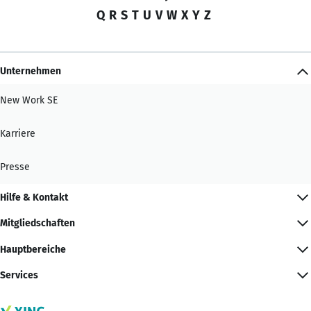
Q
R
S
T
U
V
W
X
Y
Z
Unternehmen
New Work SE
Karriere
Presse
Hilfe & Kontakt
Mitgliedschaften
Hauptbereiche
Services