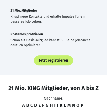
21 Mio. Mitglieder
Knüpf neue Kontakte und erhalte Impulse für ein
besseres Job-Leben.
Kostenlos profitieren
Schon als Basis-Mitglied kannst Du Deine Job-Suche
deutlich optimieren.
Jetzt registrieren
21 Mio. XING Mitglieder, von A bis Z
Nachname:
A
B
C
D
E
F
G
H
I
J
K
L
M
N
O
P