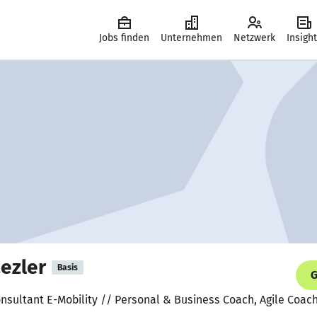
Jobs finden
Unternehmen
Netzwerk
Insigh
aezler
Basis
G
onsultant E-Mobility // Personal & Business Coach, Agile Coac