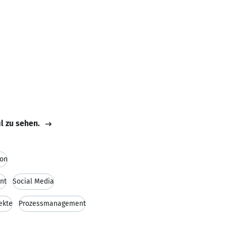
il zu sehen.
ion
nt
Social Media
ekte
Prozessmanagement