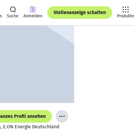
Stellenanzeige schalten
ts
Suche
Anmelden
Produkte
anzes Profil ansehen
h, E.ON Energie Deutschland