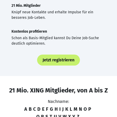
21 Mio. Mitglieder
Knüpf neue Kontakte und erhalte Impulse für ein
besseres Job-Leben.
Kostenlos profitieren
Schon als Basis-Mitglied kannst Du Deine Job-Suche
deutlich optimieren.
Jetzt registrieren
21 Mio. XING Mitglieder, von A bis Z
Nachname:
A
B
C
D
E
F
G
H
I
J
K
L
M
N
O
P
Q
R
S
T
U
V
W
X
Y
Z