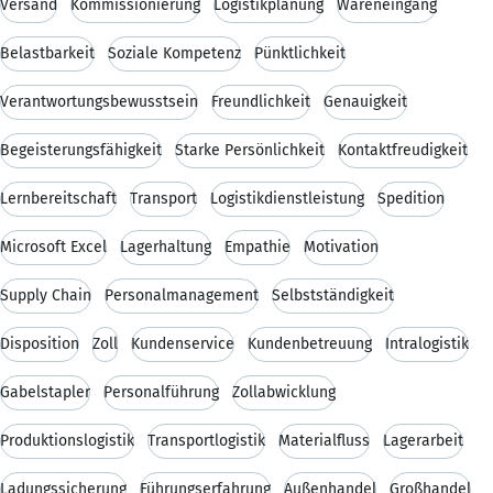
Versand
Kommissionierung
Logistikplanung
Wareneingang
Belastbarkeit
Soziale Kompetenz
Pünktlichkeit
Verantwortungsbewusstsein
Freundlichkeit
Genauigkeit
Begeisterungsfähigkeit
Starke Persönlichkeit
Kontaktfreudigkeit
Lernbereitschaft
Transport
Logistikdienstleistung
Spedition
Microsoft Excel
Lagerhaltung
Empathie
Motivation
Supply Chain
Personalmanagement
Selbstständigkeit
Disposition
Zoll
Kundenservice
Kundenbetreuung
Intralogistik
Gabelstapler
Personalführung
Zollabwicklung
Produktionslogistik
Transportlogistik
Materialfluss
Lagerarbeit
Ladungssicherung
Führungserfahrung
Außenhandel
Großhandel