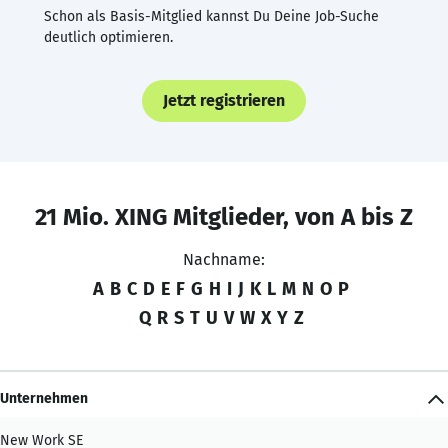
Schon als Basis-Mitglied kannst Du Deine Job-Suche
deutlich optimieren.
Jetzt registrieren
21 Mio. XING Mitglieder, von A bis Z
Nachname:
A
B
C
D
E
F
G
H
I
J
K
L
M
N
O
P
Q
R
S
T
U
V
W
X
Y
Z
Unternehmen
New Work SE